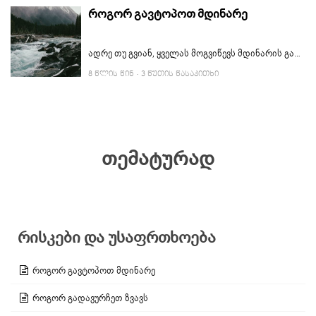
როგორ გავტოპოთ მდინარე
ადრე თუ გვიან, ყველას მოგვიწევს მდინარის გადაკვეთა. ამისთვის მზად უნდა ვიყოთ და რიკსებიც სწორად შევაფასოთ. ამ სტატიაში წაიკითხავთ როგორ უნდა გატოპოთ მდინარე ყველაზე მარტივად, მინიმალური რისკებით.
8 ᲬᲚᲘᲡ ᲬᲘᲜ
· 3 ᲬᲣᲗᲘᲡ ᲬᲐᲡᲐᲙᲘᲗᲮᲘ
თემატურად
რისკები და უსაფრთხოება
როგორ გავტოპოთ მდინარე
როგორ გადავურჩეთ ზვავს