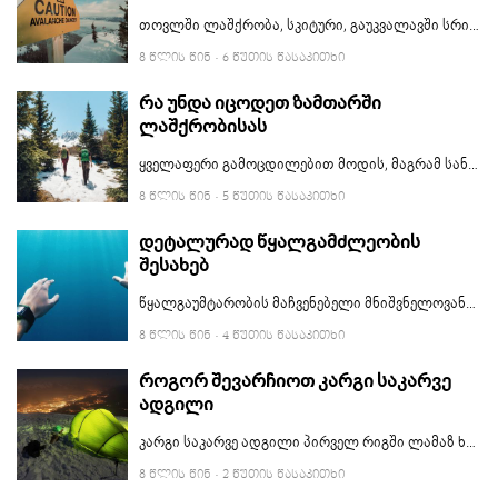
თოვლში ლაშქრობა, სკიტური, გაუკვალავში სრიალი და სხვა მსგავსი აქტივობები ხშირად დიდ რისკებთანაა დაკავშირებული, რაც პირველ რიგში ზვავსაშიშროებას ეხება. თუ ასეთ ადგილას ვიმყოფებით, აუცილებლად უნდა ვიცოდეთ ზვავთან მოქცევის და გადარჩენის წესები.
8 ᲬᲚᲘᲡ ᲬᲘᲜ
· 6 ᲬᲣᲗᲘᲡ ᲬᲐᲡᲐᲙᲘᲗᲮᲘ
რა უნდა იცოდეთ ზამთარში
ლაშქრობისას
ყველაფერი გამოცდილებით მოდის, მაგრამ სანამ ჩვენივე შეცდომებზე ვისწავლით ჭკუას, ჯობს სხვისი გამოცდილება გავიზიაროთ და მომზადებული შევხვდეთ თავგადასავლებს. ამ სტატიაში წაიკითხავთ იმ აუცილებელ რაღაცებს, რაც უნდა იცოდეთ, თუ ზამთარში ლაშქრობა გადაწყვიტეთ.
8 ᲬᲚᲘᲡ ᲬᲘᲜ
· 5 ᲬᲣᲗᲘᲡ ᲬᲐᲡᲐᲙᲘᲗᲮᲘ
დეტალურად წყალგამძლეობის
შესახებ
წყალგაუმტარობის მაჩვენებელი მნიშვნელოვანი ფაქტორია მრავალი ნივთის შეძენისას. ამ სტატიაში გაიგებთ რას აღნიშნავს წყალგაუმტარობის ATM და IP კოდები და როგორ უნდა მივხვდეთ როგორი გამძლეობა აქვს ამა თუ იმ ნივთს.
8 ᲬᲚᲘᲡ ᲬᲘᲜ
· 4 ᲬᲣᲗᲘᲡ ᲬᲐᲡᲐᲙᲘᲗᲮᲘ
როგორ შევარჩიოთ კარგი საკარვე
ადგილი
კარგი საკარვე ადგილი პირველ რიგში ლამაზ ხედთან ასოცირდება. ხედის შერჩევამდე, ჯობს თუ რჩევებს და უსაფრთხოების წესებს გადავხედავთ. ამ სტატიაში მოკლედ არის აღწერილი, როგორ ვიპოვოთ კარგი ადგილი კარვისთვის.
8 ᲬᲚᲘᲡ ᲬᲘᲜ
· 2 ᲬᲣᲗᲘᲡ ᲬᲐᲡᲐᲙᲘᲗᲮᲘ