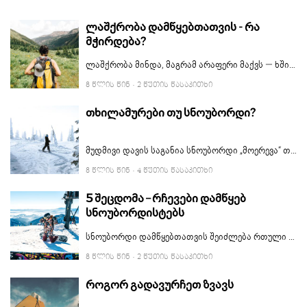
ლაშქრობა დამწყებთათვის - რა
მჭირდება?
ლაშქრობა მინდა, მაგრამ არაფერი მაქვს — ხშირად გსმენიათ და ალბათ თქვენც არაერთხელ გითქვამთ. რთული არაფერია. ტურისტული ინვენტარის შერჩევაში და სალაშქრო აღჭურვილობის ყიდვაში ეს სტატია დაგეხმარებათ.
8 ᲬᲚᲘᲡ ᲬᲘᲜ
· 2 ᲬᲣᲗᲘᲡ ᲬᲐᲡᲐᲙᲘᲗᲮᲘ
თხილამურები თუ სნოუბორდი?
მუდმივი დავის საგანია სნოუბორდი „მოერევა“ თუ თხილამურები. ეს კამათი რომ ცოტა არგუმენტებით გავამყაროთ, ამ სტატიაში ჩამოვწერთ თხილამურების და სნოუბორდის დადებით და უარყოფით მხარეებს. საბოლოო აზრი კი თქვენით გამოიტანეთ.
8 ᲬᲚᲘᲡ ᲬᲘᲜ
· 4 ᲬᲣᲗᲘᲡ ᲬᲐᲡᲐᲙᲘᲗᲮᲘ
5 შეცდომა – რჩევები დამწყებ
სნოუბორდისტებს
სნოუბორდი დამწყებთათვის შეიძლება რთული აღმოჩნდეს, მაგრამ უმეტესობა ერთსა და იმავე შეცდომას უშვებს. გაითვალისწინეთ ეს რჩევები და სრიალის სწავლა ბევრად გაგიადვილდებათ.
8 ᲬᲚᲘᲡ ᲬᲘᲜ
· 2 ᲬᲣᲗᲘᲡ ᲬᲐᲡᲐᲙᲘᲗᲮᲘ
როგორ გადავურჩეთ ზვავს