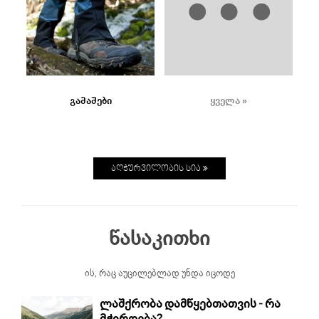
გამაშები
ყველა »
ᲐᲦᲭᲣᲠᲕᲘᲚᲝᲑᲘᲡ ᲡᲘᲐ
წასაკითხი
ის, რაც აუცილებლად უნდა იცოდე
ლაშქრობა დამწყებთათვის - რა
მჭირდება?