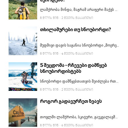
ლაშქრობა მინდა, მაგრამ არაფერი მაქვს — ხშირად გსმენიათ და ალბათ თქვენც არაერთხელ გითქვამთ. რთული არაფერია. ტურისტული ინვენტარის შერჩევაში და სალაშქრო აღჭურვილობის ყიდვაში ეს სტატია დაგეხმარებათ.
8 ᲬᲚᲘᲡ ᲬᲘᲜ
· 2 ᲬᲣᲗᲘᲡ ᲬᲐᲡᲐᲙᲘᲗᲮᲘ
თხილამურები თუ სნოუბორდი?
მუდმივი დავის საგანია სნოუბორდი „მოერევა“ თუ თხილამურები. ეს კამათი რომ ცოტა არგუმენტებით გავამყაროთ, ამ სტატიაში ჩამოვწერთ თხილამურების და სნოუბორდის დადებით და უარყოფით მხარეებს. საბოლოო აზრი კი თქვენით გამოიტანეთ.
8 ᲬᲚᲘᲡ ᲬᲘᲜ
· 4 ᲬᲣᲗᲘᲡ ᲬᲐᲡᲐᲙᲘᲗᲮᲘ
5 შეცდომა – რჩევები დამწყებ
სნოუბორდისტებს
სნოუბორდი დამწყებთათვის შეიძლება რთული აღმოჩნდეს, მაგრამ უმეტესობა ერთსა და იმავე შეცდომას უშვებს. გაითვალისწინეთ ეს რჩევები და სრიალის სწავლა ბევრად გაგიადვილდებათ.
8 ᲬᲚᲘᲡ ᲬᲘᲜ
· 2 ᲬᲣᲗᲘᲡ ᲬᲐᲡᲐᲙᲘᲗᲮᲘ
როგორ გადავურჩეთ ზვავს
თოვლში ლაშქრობა, სკიტური, გაუკვალავში სრიალი და სხვა მსგავსი აქტივობები ხშირად დიდ რისკებთანაა დაკავშირებული, რაც პირველ რიგში ზვავსაშიშროებას ეხება. თუ ასეთ ადგილას ვიმყოფებით, აუცილებლად უნდა ვიცოდეთ ზვავთან მოქცევის და გადარჩენის წესები.
8 ᲬᲚᲘᲡ ᲬᲘᲜ
· 6 ᲬᲣᲗᲘᲡ ᲬᲐᲡᲐᲙᲘᲗᲮᲘ