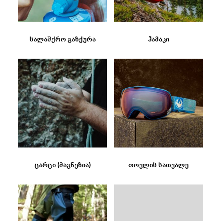
სალაშქრო გაზქურა
ჰამაკი
ცარცი (მაგნეზია)
თოვლის სათვალე