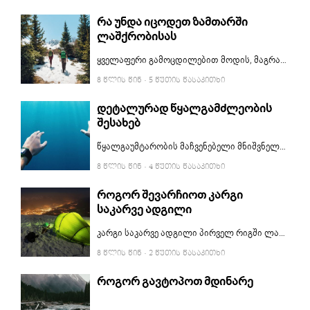
რა უნდა იცოდეთ ზამთარში
ლაშქრობისას
ყველაფერი გამოცდილებით მოდის, მაგრამ სანამ ჩვენივე შეცდომებზე ვისწავლით ჭკუას, ჯობს სხვისი გამოცდილება გავიზიაროთ და მომზადებული შევხვდეთ თავგადასავლებს. ამ სტატიაში წაიკითხავთ იმ აუცილებელ რაღაცებს, რაც უნდა იცოდეთ, თუ ზამთარში ლაშქრობა გადაწყვიტეთ.
8 ᲬᲚᲘᲡ ᲬᲘᲜ
· 5 ᲬᲣᲗᲘᲡ ᲬᲐᲡᲐᲙᲘᲗᲮᲘ
დეტალურად წყალგამძლეობის
შესახებ
წყალგაუმტარობის მაჩვენებელი მნიშვნელოვანი ფაქტორია მრავალი ნივთის შეძენისას. ამ სტატიაში გაიგებთ რას აღნიშნავს წყალგაუმტარობის ATM და IP კოდები და როგორ უნდა მივხვდეთ როგორი გამძლეობა აქვს ამა თუ იმ ნივთს.
8 ᲬᲚᲘᲡ ᲬᲘᲜ
· 4 ᲬᲣᲗᲘᲡ ᲬᲐᲡᲐᲙᲘᲗᲮᲘ
როგორ შევარჩიოთ კარგი
საკარვე ადგილი
კარგი საკარვე ადგილი პირველ რიგში ლამაზ ხედთან ასოცირდება. ხედის შერჩევამდე, ჯობს თუ რჩევებს და უსაფრთხოების წესებს გადავხედავთ. ამ სტატიაში მოკლედ არის აღწერილი, როგორ ვიპოვოთ კარგი ადგილი კარვისთვის.
8 ᲬᲚᲘᲡ ᲬᲘᲜ
· 2 ᲬᲣᲗᲘᲡ ᲬᲐᲡᲐᲙᲘᲗᲮᲘ
როგორ გავტოპოთ მდინარე