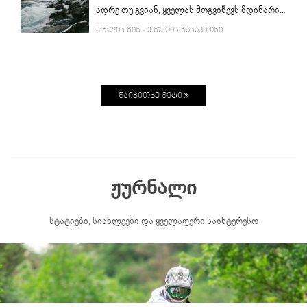
ადრე თუ გვიან, ყველას მოგვიწევს მდინარის გადაკვეთა. ამისთვის მზად უნდა ვიყოთ და რიკსებიც სწორად შევაფასოთ. ამ სტატიაში წაიკითხავთ როგორ უნდა გატოპოთ მდინარე ყველაზე მარტივად, მინიმალური რისკებით.
8 ᲬᲚᲘᲡ ᲬᲘᲜ
· 3 ᲬᲣᲗᲘᲡ ᲬᲐᲡᲐᲙᲘᲗᲮᲘ
ᲬᲐᲘᲙᲘᲗᲮᲔ ᲛᲔᲢᲘ
ჟურნალი
სტატიები, სიახლეები და ყველაფერი საინტერესო