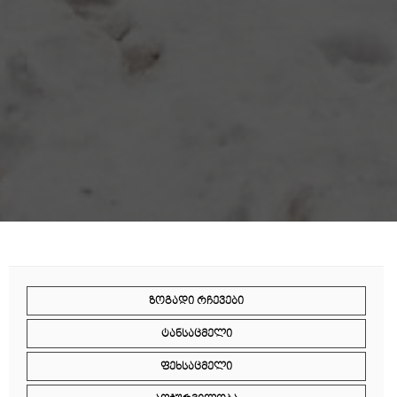
ᲖᲝᲒᲐᲓᲘ ᲠᲩᲔᲕᲔᲑᲘ
ᲢᲐᲜᲡᲐᲪᲛᲔᲚᲘ
ᲤᲔᲮᲡᲐᲪᲛᲔᲚᲘ