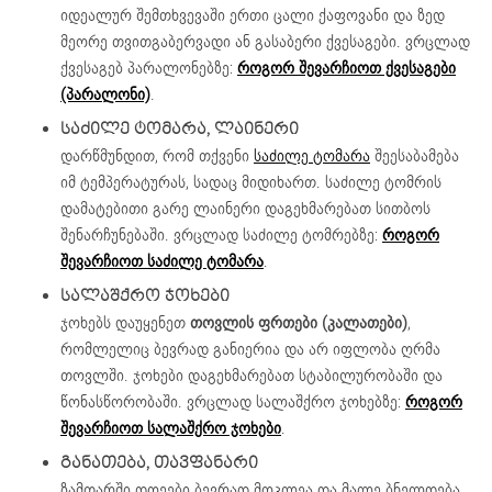
იდეალურ შემთხვევაში ერთი ცალი ქაფოვანი და ზედ
მეორე თვითგაბერვადი ან გასაბერი ქვესაგები. ვრცლად
ქვესაგებ პარალონებზე:
როგორ შევარჩიოთ ქვესაგები
(პარალონი)
.
ᲡᲐᲫᲘᲚᲔ ᲢᲝᲛᲐᲠᲐ, ᲚᲐᲘᲜᲔᲠᲘ
დარწმუნდით, რომ თქვენი
საძილე ტომარა
შეესაბამება
იმ ტემპერატურას, სადაც მიდიხართ. საძილე ტომრის
დამატებითი გარე ლაინერი დაგეხმარებათ სითბოს
შენარჩუნებაში. ვრცლად საძილე ტომრებზე:
როგორ
შევარჩიოთ საძილე ტომარა
.
ᲡᲐᲚᲐᲨᲥᲠᲝ ᲯᲝᲮᲔᲑᲘ
ჯოხებს დაუყენეთ
თოვლის ფრთები (კალათები)
,
რომლელიც ბევრად განიერია და არ იფლობა ღრმა
თოვლში. ჯოხები დაგეხმარებათ სტაბილურობაში და
წონასწორობაში. ვრცლად სალაშქრო ჯოხებზე:
როგორ
შევარჩიოთ სალაშქრო ჯოხები
.
ᲒᲐᲜᲐᲗᲔᲑᲐ, ᲗᲐᲕᲤᲐᲜᲐᲠᲘ
ზამთარში დღეები ბევრად მოკლეა და მალე ბნელდება.