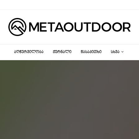
ᲐᲦᲭᲣᲠᲕᲘᲚᲝᲑᲐ
ᲟᲣᲠᲜᲐᲚᲘ
ᲬᲐᲡᲐᲙᲘᲗᲮᲘ
ᲡᲮᲕᲐ