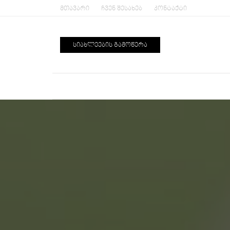
ᲛᲗᲐᲕᲐᲠᲘ
ᲩᲕᲔᲜ ᲨᲔᲡᲐᲮᲔᲑ
ᲙᲝᲜᲢᲐᲥᲢᲘ
ᲡᲘᲐᲮᲚᲔᲔᲑᲘᲡ ᲒᲐᲛᲝᲬᲔᲠᲐ