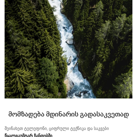
მომზადება მდინარის გადასაკვეთად
შეინახეთ ტელეფონი, ციფრული ტექნიკა და საკვები
წყალგაუმტარ ჩანთებში
.